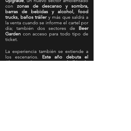
Upgrade
, un nuevo sector ambientado 
con
 zonas de descanso y sombra, 
barras de bebidas y alcohol, food 
trucks, baños tráiler
 y más que saldrá a 
la venta cuando se informe el cartel por 
día; también dos sectores de 
Beer 
Garden
 con acceso para todo tipo de 
ticket. 
La experiencia también se extiende a 
los escenarios. 
Este año debuta el 
Alternative Stage con un pabellón de 
1.600 mts2 de sombra
; y ahora serán 
dos los escenarios que funcionarán con 
energía solar, al Aldea Verde Stage se 
suma Kidzapalooza. 
FESTIVAL LOLLAPALOOZA CHILE
 ¡Cada vez menos para una nueva 
edición!
News
Lollapalooza