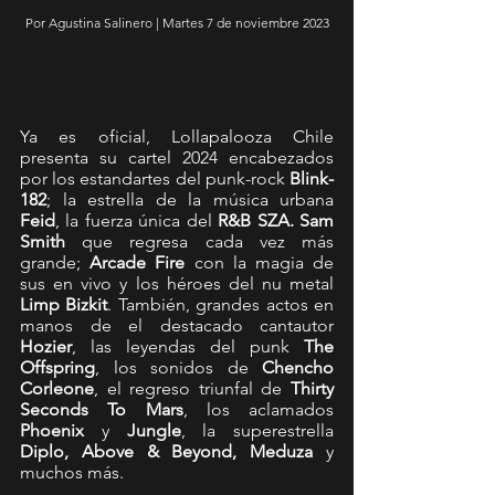
Por Agustina Salinero | Martes 7 de noviembre 2023
Ya es oficial, Lollapalooza Chile 
presenta su cartel 2024 encabezados 
por los estandartes del punk-rock 
Blink-
182
; la estrella de la música urbana 
Feid
, la fuerza única del 
R&B SZA. Sam 
Smith
 que regresa cada vez más 
grande; 
Arcade Fire
 con la magia de 
sus en vivo y los héroes del nu metal 
Limp Bizkit
. También, grandes actos en 
manos de el destacado cantautor 
Hozier
, las leyendas del punk 
The 
Offspring
, los sonidos de 
Chencho 
Corleone
, el regreso triunfal de 
Thirty 
Seconds To Mars
, los aclamados 
Phoenix
 y 
Jungle
, la superestrella 
Diplo, Above & Beyond, Meduza
 y 
muchos más.