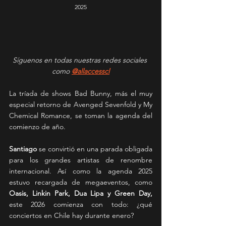
2025
Síguenos en todas nuestras redes sociales 
como 
@allaccesscl
La tríada de shows Bad Bunny, más el muy 
especial retorno de Avenged Sevenfold y My 
Chemical Romance, se toman la agenda del 
comienzo de año.
Santiago
 se convirtió en una parada obligada 
para los grandes artistas de renombre 
internacional. Así como la agenda 2025 
estuvo recargada de megaeventos, como 
Oasis, Linkin Park, Dua Lipa y Green Day,
este 2026 comienza con todo: ¿qué 
conciertos en Chile hay durante enero?