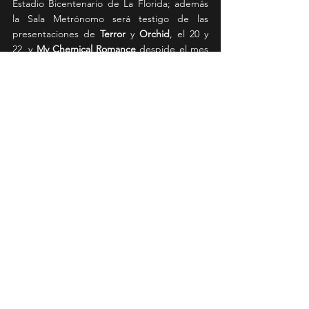
Estadio Bicentenario de La Florida; además 
la Sala Metrónomo será testigo de las 
presentaciones de 
Terror
 y 
Orchid
, el 20 y 
22, y 
My Chemical Romance 
despide el mes 
al ritmo de The Black Parade el 28 y 29, 
también en el municipal floridano.
News
DESTACAR
Ver todo
Entradas recientes