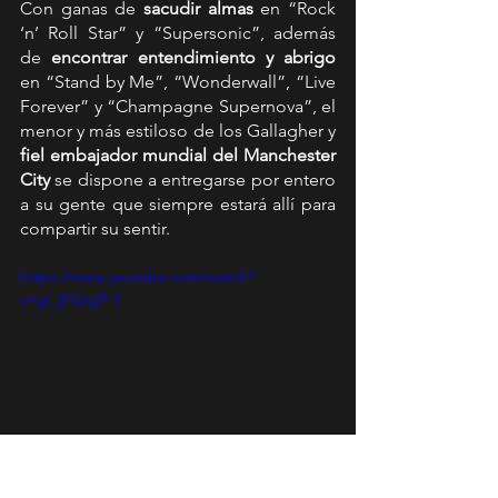
Con ganas de
 sacudir almas 
en “Rock 
‘n’ Roll Star” y “Supersonic”, además 
de 
encontrar entendimiento y abrigo 
en “Stand by Me”, “Wonderwall”, “Live 
Forever” y “Champagne Supernova”, el 
menor y más estiloso de los Gallagher y 
fiel embajador mundial del Manchester 
City 
se dispone a entregarse por entero 
a su gente que siempre estará allí para 
compartir su sentir.
https://www.youtube.com/watch?
v=gI_jFGtgP-Y
Los últimos 
tickets 
del primer gran 