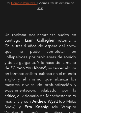
Por 
Homero Ramírez L.
 | Viernes  28  de octubre de 
2022
Un rockstar por naturaleza suelto en 
Santiago. 
Liam Gallagher 
retorna a 
Chile tras 4 años de espera del show 
que no pudo completar en 
Lollapalooza por problemas de sonido 
y de su garganta. Y lo hace de la mano 
de 
“C’mon You Know”
, su tercer álbum 
en formato solista, exitoso en el mundo 
anglo y el mismo que alcanza los 
mayores niveles de profundización y 
experimentación. Alabado por la 
crítica, el visionario de Manchester miró 
más allá y con 
Andrew Wyatt
 (de Miike 
Snow) y 
Ezra Koenig
 (de Vampire 
Weekend) armó un disco que 