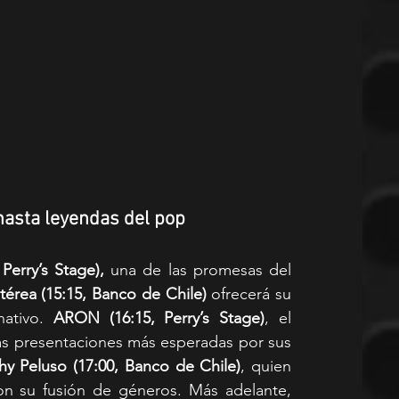
hasta leyendas del pop
Perry’s Stage),
 una de las promesas del 
érea (15:15, Banco de Chile)
 ofrecerá su 
ativo. 
ARON (16:15, Perry’s Stage)
, el 
as presentaciones más esperadas por sus 
hy Peluso (17:00, Banco de Chile)
, quien 
promete una descarga de energía con su fusión de géneros. Más adelante, 