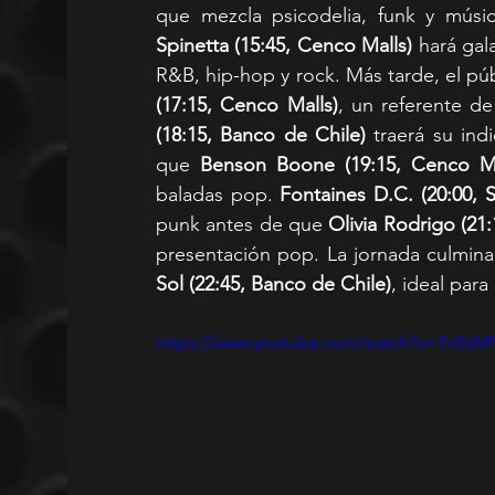
que mezcla psicodelia, funk y músic
Spinetta (15:45, Cenco Malls)
 hará gal
R&B, hip-hop y rock. Más tarde, el púb
(17:15, Cenco Malls)
, un referente de 
(18:15, Banco de Chile)
 traerá su in
que 
Benson Boone (19:15, Cenco Ma
baladas pop. 
Fontaines D.C. (20:00, S
punk antes de que 
Olivia Rodrigo (21
presentación pop. La jornada culmina 
Sol (22:45, Banco de Chile)
, ideal para
https://www.youtube.com/watch?v=Tx9z