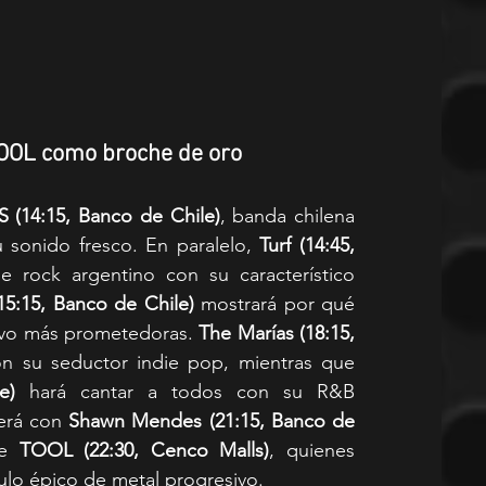
TOOL como broche de oro
(14:15, Banco de Chile)
, banda chilena 
 sonido fresco. En paralelo, 
Turf (14:45, 
 rock argentino con su característico 
(15:15, Banco de Chile)
 mostrará por qué 
tivo más prometedoras. 
The Marías (18:15, 
 envolverá al público con su seductor indie pop, mientras que 
e)
 hará cantar a todos con su R&B 
erá con 
Shawn Mendes (21:15, Banco de 
e 
TOOL (22:30, Cenco Malls)
, quienes 
culo épico de metal progresivo.