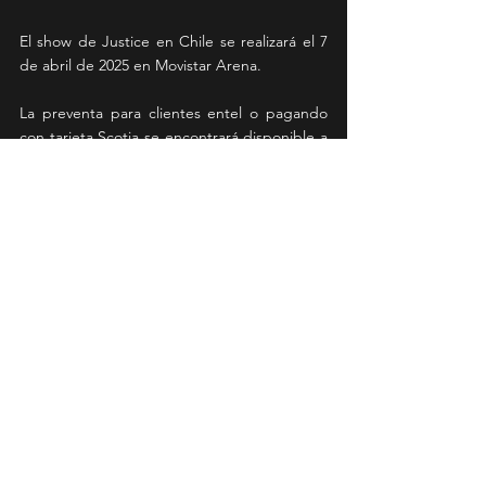
El show de Justice en Chile se realizará el 7 
de abril de 2025 en Movistar Arena.
La preventa para clientes entel o pagando 
con tarjeta Scotia se encontrará disponible a 
partir de las 11am del lunes 16 de diciembre.
La venta general iniciará el miércoles 18 de 
diciembre a las 11.01am. Ambas 
modalidades en Puntoticket.
Hyperdrama, el primer álbum nuevo del dúo 
en ocho años incluye el single «Neverender 
(with Tame Impala)» -una de las dos 
colaboraciones con Kevin Parker- y doce 
canciones más que acogen a una panoplia 
de estimados y escogidos colaboradores 
como Thundercat, Miguel, The Flints, Rimon 
y Connan Mockasin.