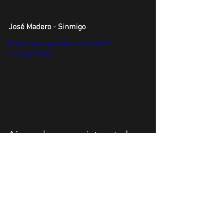
José Madero - Sinmigo
https://www.youtube.com/watch?
v=s1tgsF9THEs
Aún puedes conseguir tu entrada por 
sistema puntoticket.
News
Ver todo
Entradas recientes