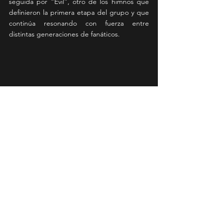
seguida por “Evil”, otro de los himnos que 
definieron la primera etapa del grupo y que 
continúa resonando con fuerza entre 
distintas generaciones de fanáticos.
El tramo final del concierto mantuvo la 
intensidad con “The Rover” y “Narc”, 
preparando el terreno para un cierre que 
apeló directamente a los seguidores más 
fieles. “Roland” encendió nuevamente al 
público antes del cierre definitivo con 