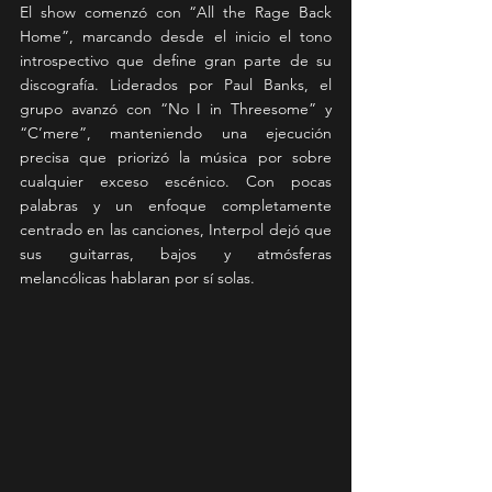
El show comenzó con “All the Rage Back 
Home”, marcando desde el inicio el tono 
introspectivo que define gran parte de su 
discografía. Liderados por Paul Banks, el 
grupo avanzó con “No I in Threesome” y 
“C’mere”, manteniendo una ejecución 
precisa que priorizó la música por sobre 
cualquier exceso escénico. Con pocas 
palabras y un enfoque completamente 
centrado en las canciones, Interpol dejó que 
sus guitarras, bajos y atmósferas 
melancólicas hablaran por sí solas.