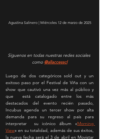
Agustina Salinero | Miércoles 12 de marzo de 2025
Síguenos en todas nuestras redes sociales 
como 
@allaccesscl
Luego de dos categóricos sold out y un 
exitoso paso por el Festival de Viña con un 
show que cautivó una vez más al público y 
que  está catalogado entre los más 
destacados del evento recién pasado, 
Incubus agenda un tercer show por alta 
demanda para su regreso al país para 
interpretar  su icónico álbum «
Morning 
View
» en su totalidad, además de sus éxitos, 
la nueva fecha será el 3 de abril en Movistar 