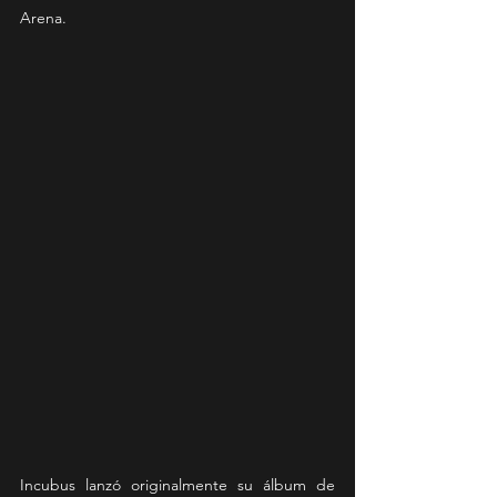
Arena. 
Incubus lanzó originalmente su álbum de 