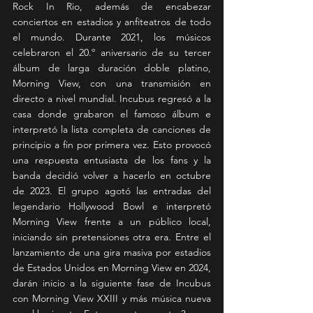
Rock In Rio, además de encabezar 
conciertos en estadios y anfiteatros de todo 
el mundo. Durante 2021, los músicos 
celebraron el 20.º aniversario de su tercer 
álbum de larga duración doble platino, 
Morning View, con una transmisión en 
directo a nivel mundial. Incubus regresó a la 
casa donde grabaron el famoso álbum e 
interpretó la lista completa de canciones de 
principio a fin por primera vez. Esto provocó 
una respuesta entusiasta de los fans y la 
banda decidió volver a hacerlo en octubre 
de 2023. El grupo agotó las entradas del 
legendario Hollywood Bowl e interpretó 
Morning View frente a un público local, 
iniciando sin pretensiones otra era. Entre el 
lanzamiento de una gira masiva por estadios 
de Estados Unidos en Morning View en 2024, 
darán inicio a la siguiente fase de Incubus 
con Morning View XXIII y más música nueva 