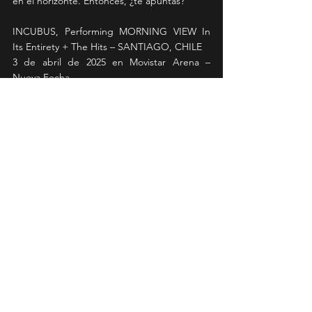
en el horizonte. Entonces, ¿te apuntas?
INCUBUS, Performing MORNING VIEW In 
Its Entirety + The Hits – SANTIAGO, CHILE
3 de abril de 2025 en Movistar Arena – 
Nueva Fecha
4 de abril de 2025 en Movistar Arena – Sold 
Out
5 de abril de 2025 en Movistar Arena – Sold 
Out
Entradas 
en 
https://www.puntoticket.com/incubus
Preventa
 Exclusiva Clientes Banco de Chile: 
jueves 13 de marzo – 12:00 pm (Preventa 48 
horas*)
20% de descuento pagando con tarjetas 
del Chile 3, 9 ó 12 cuotas sin interés. 
Máximo 6 entradas por cliente.
Paga hasta un 25% del valor total con 