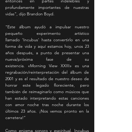
entonces en partes indelebles y 
profundamente importantes de nuestras 
vidas”, dijo Brandon Boyd.
“Este álbum ayudó a impulsar nuestro 
pequeño experimento artístico 
llamado ‘Incubus’ hasta convertirlo en una 
forma de vida y aquí estamos hoy, unos 23 
años después, a punto de presentar una 
nueva/próxima fase de su 
existencia. «Morning View XXIII» es una 
regrabación/reinterpretación del álbum de 
2001 y es el resultado de nuestro deseo de 
honrar este legado floreciente, pero 
también de reimaginarlo como músicos que 
han estado interpretando estas canciones 
con amor noche tras noche durante los 
últimos 23 años. ¡Nos vemos pronto en la 
carretera!”
Como enigma sonoro y espiritual, Incubus 