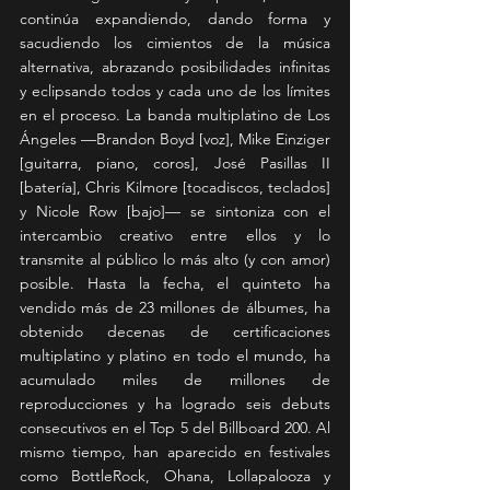
continúa expandiendo, dando forma y 
sacudiendo los cimientos de la música 
alternativa, abrazando posibilidades infinitas 
y eclipsando todos y cada uno de los límites 
en el proceso. La banda multiplatino de Los 
Ángeles —Brandon Boyd [voz], Mike Einziger 
[guitarra, piano, coros], José Pasillas II 
[batería], Chris Kilmore [tocadiscos, teclados] 
y Nicole Row [bajo]— se sintoniza con el 
intercambio creativo entre ellos y lo 
transmite al público lo más alto (y con amor) 
posible. Hasta la fecha, el quinteto ha 
vendido más de 23 millones de álbumes, ha 
obtenido decenas de certificaciones 
multiplatino y platino en todo el mundo, ha 
acumulado miles de millones de 
reproducciones y ha logrado seis debuts 
consecutivos en el Top 5 del Billboard 200. Al 
mismo tiempo, han aparecido en festivales 
como BottleRock, Ohana, Lollapalooza y 