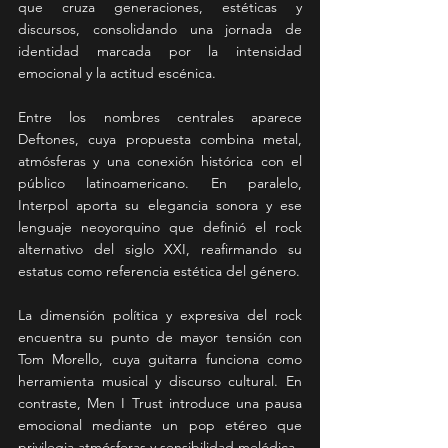
que cruza generaciones, estéticas y 
discursos, consolidando una jornada de 
identidad marcada por la intensidad 
emocional y la actitud escénica.
Entre los nombres centrales aparece 
Deftones, cuya propuesta combina metal, 
atmósferas y una conexión histórica con el 
público latinoamericano. En paralelo, 
Interpol aporta su elegancia sonora y ese 
lenguaje neoyorquino que definió el rock 
alternativo del siglo XXI, reafirmando su 
estatus como referencia estética del género.
La dimensión política y expresiva del rock 
encuentra su punto de mayor tensión con 
Tom Morello, cuya guitarra funciona como 
herramienta musical y discurso cultural. En 
contraste, Men I Trust introduce una pausa 
emocional mediante un pop etéreo que 
privilegia atmósferas y sensibilidad melódica.