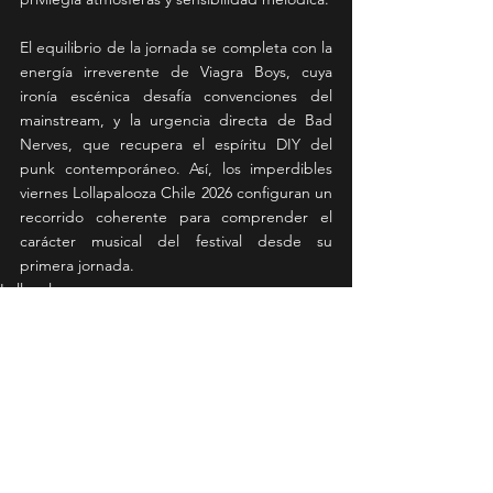
El equilibrio de la jornada se completa con la 
energía irreverente de Viagra Boys, cuya 
ironía escénica desafía convenciones del 
mainstream, y la urgencia directa de Bad 
Nerves, que recupera el espíritu DIY del 
punk contemporáneo. Así, los imperdibles 
viernes Lollapalooza Chile 2026 configuran un 
recorrido coherente para comprender el 
carácter musical del festival desde su 
primera jornada.
Lollapalooza
News
DESTACAR
Ver todo
Entradas recientes