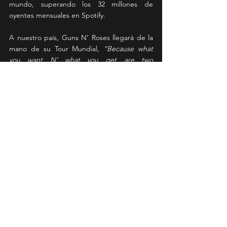
mundo, superando los 32 millones de 
oyentes mensuales en Spotify.    
A nuestro país, Guns N’ Roses llegará de la 
mano de su Tour Mundial, 
“Because what 
you want N’ what you get are two 
completely different things”
, el que 
comenzó a principios de mayo en Corea del 
Sur, para luego recorrer las principales 
ciudades de Asia, Europa y finalmente 
América. Esta gira, los tendrá por primera 
vez tocando ante el público de Arabia 
Saudita, Georgia, Lituania y Luxemburgo. 
Históricamente, los conciertos de Guns N’ 
Roses en Chile han marcado un precedente 
en cuanto a convocatoria y producción, por 
lo que esta nueva cita promete una 
extraordinaria experiencia para disfrutar con 
la música que está marcada a fuego entre 
sus seguidores. 