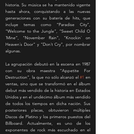
historia. Su música se ha mantenido vigente 
hasta ahora, conquistando a las nuevas 
generaciones con su batería de hits, que 
incluye temas como “Paradise City”, 
“Welcome to the Jungle”, “Sweet Child O
´Mine”, “November Rain”, “Knockin´ on 
Heaven´s Door” y “Don´t Cry”, por nombrar 
algunas. 
La agrupación debutó en la escena en 1987 
con su obra maestra “Appetite For 
Destruction”, la que no sólo alcanzó el 
#1
 en 
ventas, sino que se transformó en el álbum 
debut más vendido de la historia en Estados 
Unidos y en el undécimo álbum más vendido 
de todos los tiempos en dicha nación. Sus 
posteriores placas, obtuvieron múltiples 
Discos de Platino y los primeros puestos del 
Billboard. Actualmente, es uno de los 
exponentes de rock más escuchado en el 