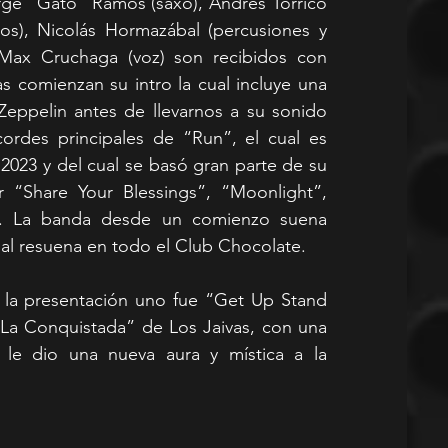
e “Gato” Ramos (saxo), Andrés Torrico 
oros), Nicolás Hormazábal (percusiones y 
 Max Cruchaga (voz) son recibidos con 
 comienzan su intro la cual incluye una 
Zeppelin antes de llevarnos a su sonido 
rdes principales de “Run”, el cual es 
023 y del cual se basó gran parte de su 
 “Share Your Blessings”, “Moonlight”, 
e”. La banda desde un comienzo suena 
cual resuena en todo el Club Chocolate.
la presentación uno fue “Get Up Stand 
La Conquistada” de Los Jaivas, con una 
 le dio una nueva aura y mística a la 