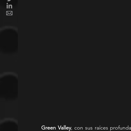
Green Valley
, con sus raíces profund