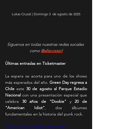
Lukas Cruzat | Domingo 3  de agosto de 2025
Síguenos en todas nuestras redes sociales 
como 
@allaccesscl
Últimas entradas en Ticketmaster
La espera se acorta para uno de los shows 
más esperados del año. 
Green Day regresa a 
Chile
 este 
30 de agosto al Parque Estadio 
Nacional
 con una presentación especial que 
celebra 
30 años de "Dookie"
 y 
20 de 
"American Idiot"
, dos álbumes 
fundamentales en la historia del punk rock.
https://www.youtube.com/watch?