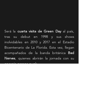
Será la 
cuarta visita de Green Day
 al país, 
tras su debut en 1998 y sus shows 
inolvidables en 2010 y 2017 en el Estadio 
Bicentenario de La Florida. Esta vez, llegan 
acompañados de la banda británica 
Bad 
Nerves
, quienes abrirán la jornada con su 
energía garage punk.
News
Ver todo
Entradas recientes