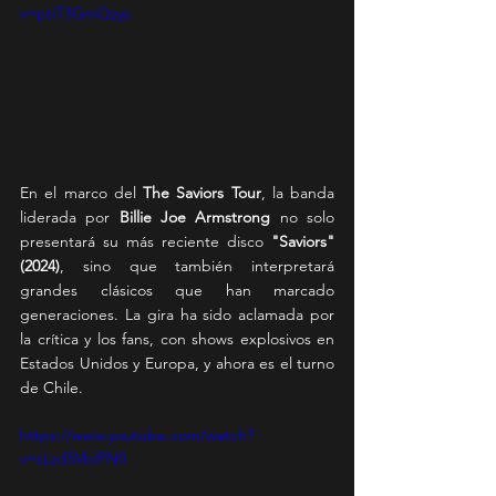
v=ptiT3GmQzys
En el marco del 
The Saviors Tour
, la banda 
liderada por 
Billie Joe Armstrong
 no solo 
presentará su más reciente disco 
"Saviors" 
(2024)
, sino que también interpretará 
grandes clásicos que han marcado 
generaciones. La gira ha sido aclamada por 
la crítica y los fans, con shows explosivos en 
Estados Unidos y Europa, y ahora es el turno 
de Chile.
https://www.youtube.com/watch?
v=sLzd5VbiPN0