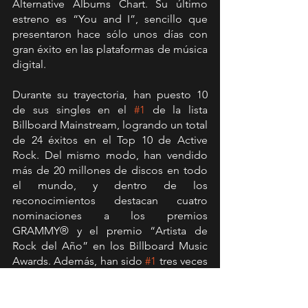
Alternative Albums Chart. Su último 
estreno es “You and I”, sencillo que 
presentaron hace sólo unos días con 
gran éxito en las plataformas de música 
digital.
Durante su trayectoria, han puesto 10 
de sus singles en el 
#1
 de la lista 
Billboard Mainstream, logrando un total 
de 24 éxitos en el Top 10 de Active 
Rock. Del mismo modo, han vendido 
más de 20 millones de discos en todo 
el mundo, y dentro de los 
reconocimientos destacan cuatro 
nominaciones a los premios 
GRAMMY® y el premio “Artista de 
Rock del Año” en los Billboard Music 
Awards. Además, han sido 
#1
 tres veces 
consecutivas en el Billboard Top 200, 
colocándose a la altura de bandas 
como Van Halen, U2, Metallica y Linkin 