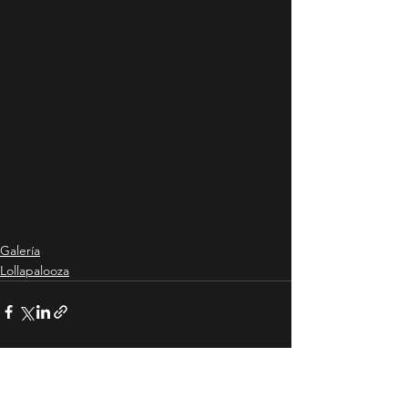
Galería
Lollapalooza
Ver todo
Entradas recientes