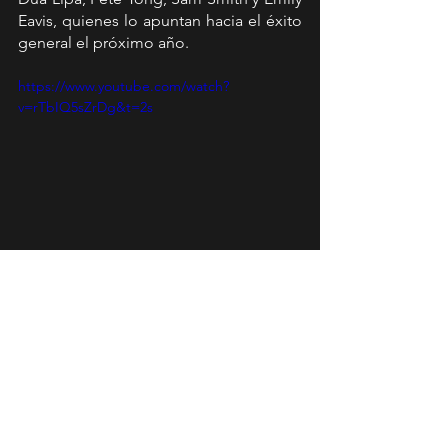
Eavis, quienes lo apuntan hacia el éxito 
general el próximo año.
https://www.youtube.com/watch?
v=rTbIQ5sZrDg&t=2s
Lollapalooza
News
Ver todo
Entradas recientes