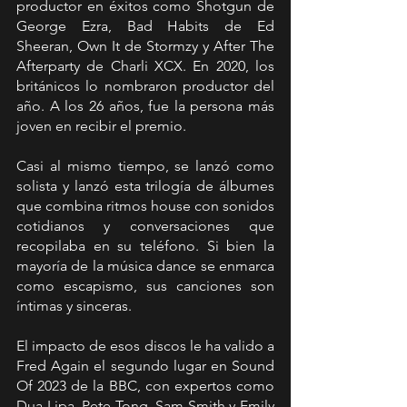
productor en éxitos como Shotgun de 
George Ezra, Bad Habits de Ed 
Sheeran, Own It de Stormzy y After The 
Afterparty de Charli XCX. En 2020, los 
británicos lo nombraron productor del 
año. A los 26 años, fue la persona más 
joven en recibir el premio.
Casi al mismo tiempo, se lanzó como 
solista y lanzó esta trilogía de álbumes 
que combina ritmos house con sonidos 
cotidianos y conversaciones que 
recopilaba en su teléfono. Si bien la 
mayoría de la música dance se enmarca 
como escapismo, sus canciones son 
íntimas y sinceras. 
El impacto de esos discos le ha valido a 
Fred Again el segundo lugar en Sound 
Of 2023 de la BBC, con expertos como 
Dua Lipa, Pete Tong, Sam Smith y Emily 