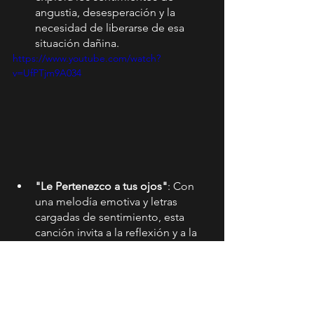
angustia, desesperación y la 
necesidad de liberarse de esa 
situación dañina.
https://www.youtube.com/watch?
v=UfPTjm9A034
"Le Pertenezco a tus ojos"
: Con 
una melodía emotiva y letras 
cargadas de sentimiento, esta 
canción invita a la reflexión y a la 
conexión con el otro.
https://www.youtube.com/watch?
v=MrFWf7MkZQM