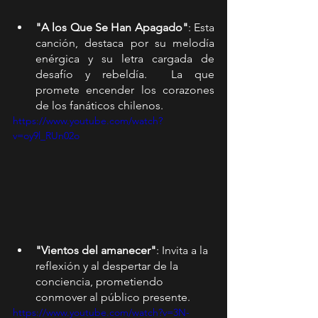
"A los Que Se Han Apagado"
: Esta 
canción, destaca por su melodía 
enérgica y su letra cargada de 
desafío y rebeldía.  La que 
promete encender los corazones 
de los fanáticos chilenos.
https://www.youtube.com/watch?
v=oy9l_RUn02o
"Vientos del amanecer"
: Invita a la 
reflexión y al despertar de la 
conciencia, prometiendo  
conmover al público presente.
https://www.youtube.com/watch?v=3N-