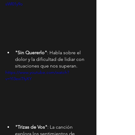
sWl01y9o
"Sin Quererlo"
: Habla sobre el 
dolor y la dificultad de lidiar con 
situaciones que nos superan.
https://www.youtube.com/watch?
v=YI3exiTfyXY
"Trizas de Vos"
: La canción 
explora los sentimientos de 