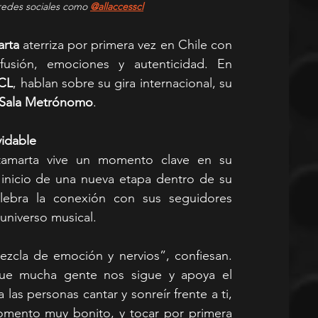
redes sociales como 
@allaccesscl
rta
 aterriza por primera vez en Chile con 
usión, emociones y autenticidad. En 
sCL
, hablan sobre su gira internacional, su 
Sala Metrónomo
.
vidable
tamarta vive un momento clave en su 
l inicio de una nueva etapa dentro de su 
elebra la conexión con sus seguidores 
universo musical.
zcla de emoción y nervios”, confiesan. 
ue mucha gente nos sigue y apoya el 
las personas cantar y sonreír frente a ti, 
mento muy bonito, y tocar por primera 