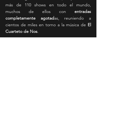
más de 110 shows en todo el mundo, 
muchos de ellos con 
entradas 
completamente agotad
as, reuniendo a 
cientos de miles en torno a la música de 
El 
Cuarteto de Nos
.
Claramente este arrastre también tiene 
reflejo en las plataformas digitales de los 
uruguayos. En 
YouTube 
ya cuentan con más 
de
 1.5 millones de suscriptores
, con videos 
como
 "Ya no sé qué hacer conmigo" 
que 
acumula 
120 millones de reproducciones
. 
Por otro lado, en 
Spotify 
cuentan con casi 
3.5 
millones de oyentes mensuales
, 
sobresaliendo éxitos como "Lo malo de ser 
bueno" con
 123 millones de 
reproducciones
 respectivamente.
El Cuarteto promete un show dinámico que 
incluye un recorrido por su amplio catálogo y 