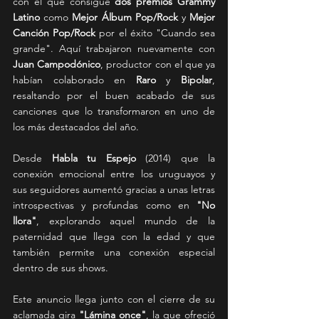
con el que consigue 
dos premios Grammy 
Latino
 como 
Mejor Álbum Pop/Rock
 y 
Mejor 
Canción Pop/Rock
 por el éxito "Cuando sea 
grande". Aquí trabajaron nuevamente con 
Juan Campodónico
, productor con el que ya 
habían colaborado en 
Raro
 y 
Bipolar
, 
resaltando por el buen acabado de sus 
canciones que lo transformaron en uno de 
los más destacados del año.
Desde 
Habla tu Espejo
 (2014) que la 
conexión emocional entre los uruguayos y 
sus seguidores aumentó gracias a unas letras 
introspectivas y profundas como en 
"No 
llora"
, explorando aquel mundo de la 
paternidad que llega con la edad y que 
también permite una conexión especial 
dentro de sus shows.
Este anuncio llega junto con el cierre de su 
aclamada gira 
"Lámina once"
, la que ofreció 