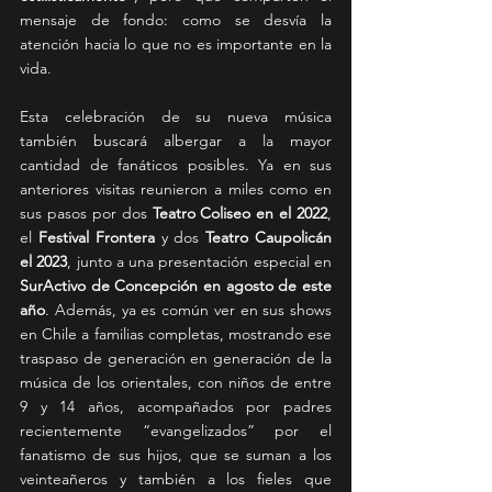
mensaje de fondo: como se desvía la 
atención hacia lo que no es importante en la 
vida.
Esta celebración de su nueva música 
también buscará albergar a la mayor 
cantidad de fanáticos posibles. Ya en sus 
anteriores visitas reunieron a miles como en 
sus pasos por dos 
Teatro Coliseo en el 2022
, 
el 
Festival Frontera
 y dos 
Teatro Caupolicán 
el 2023
, junto a una presentación especial en 
SurActivo de Concepción en agosto de este 
año
. Además, ya es común ver en sus shows 
en Chile a familias completas, mostrando ese 
traspaso de generación en generación de la 
música de los orientales, con niños de entre 
9 y 14 años, acompañados por padres 
recientemente “evangelizados” por el 
fanatismo de sus hijos, que se suman a los 
veinteañeros y también a los fieles que 