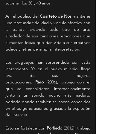
superan los 30 y 40 años.
Así, el público del 
Cuarteto de Nos
 mantiene 
una profunda fidelidad y vínculo afectivo con 
la banda, creando todo tipo de arte 
alrededor de sus canciones, emociones que 
alimentan ideas que dan vida a sus creativos 
videos y letras de amplia interpretación.
Los uruguayos han sorprendido con cada 
lanzamiento. Ya en el nuevo milenio, llegó 
una de sus mejores 
producciones:
 Raro
 (2006), trabajo con el 
que se consolidaron internacionalmente 
junto a un sonido mucho más maduro, 
periodo donde también se hacen conocidos 
en otras generaciones gracias a la explosión 
del internet. 
Esto se fortalece con 
Porfiado 
(2012), trabajo 