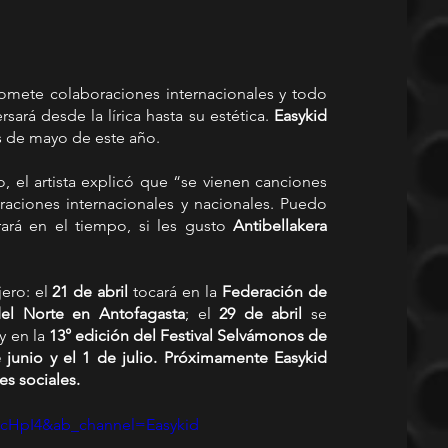
romete colaboraciones internacionales y todo 
sará desde la lírica hasta su estética. 
Easykid
s de mayo de este año.
 el artista explicó que “se vienen canciones 
raciones internacionales y nacionales. Puedo 
rá en el tiempo, si les gusto 
Antibellakera
ero: el 
21 de abril
 tocará en la 
Federación de 
del Norte en Antofagasta
; el 
29 de abril 
se 
 y en la 
13° edición del Festival Selvámonos de 
 junio y el 1 de julio. Próximamente Easykid 
es sociales.
NcHpI4&ab_channel=Easykid