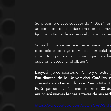
Su próximo disco, sucesor de 
“+Xqa”
, p
un concepto bajo la dark era que lo atraver
fijó como fecha de estreno el próximo me
Sobre lo que se viene en este nuevo disco,
producidas por dys bit y fost, con colabo
prometer que será un álbum que perdura
esperen a escuchar el álbum”.
Easykid
 fijó conciertos en Chile y el extranj
Estudiantes de la Universidad Católica 
presentará en 
Living Club de Puerto Montt
Perú 
que se llevará a cabo entre el 
30 de
anunciará nuevas fechas a través de sus red
https://www.youtube.com/watch?v=rWSlv