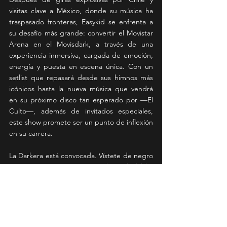
visitas clave a México, donde su música ha 
traspasado fronteras, Easykid se enfrenta a 
su desafío más grande: convertir el Movistar 
Arena en el Movisdark, a través de una 
experiencia inmersiva, cargada de emoción, 
energía y puesta en escena única. Con un 
setlist que repasará desde sus himnos más 
icónicos hasta la nueva música que vendrá 
en su próximo disco tan esperado por —El 
Culto—, además de invitados especiales, 
este show promete ser un punto de inflexión 
en su carrera.
La Darkera está convocada. Vístete de negro 
y prepárate para vivir una noche inolvidable. 
Si sabes lo que esto significa, entonces ya lo 
tienes claro: “Tengo que estar ahí”.
News