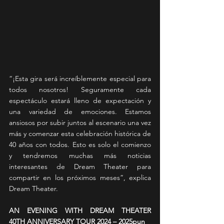
“¡Esta gira será increíblemente especial para 
todos nosotros! Seguramente cada 
espectáculo estará lleno de expectación y 
una variedad de emociones. Estamos 
ansiosos por subir juntos al escenario una vez 
más y comenzar esta celebración histórica de 
40 años con todos. Esto es solo el comienzo 
y tendremos muchas más noticias 
interesantes de Dream Theater para 
compartir en los próximos meses”, explica 
Dream Theater.
AN EVENING WITH DREAM THEATER 
40TH ANNIVERSARY TOUR 2024 – 2025pun