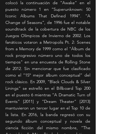
colocó la continuación de “Awake” en el 
puesto número 1 en “Superunknown: 50 
Iconic Albums That Defined 1994”. “A 
Change of Seasons”, de 1996 fue el notable 
soundtrack de la cobertura de NBC de los 
Juegos Olímpicos de Invierno de 2002. Los 
fanáticos votaron a Metropolis Pt. 2: Scenes 
from a Memory de 1999 como el "Álbum de 
rock progresivo número uno de todos los 
tiempos" en una encuesta de Rolling Stone 
de 2012. Sin mencionar que fue clasificado 
como el “15º mejor álbum conceptual” del 
rock clásico. En 2009, “Black Clouds & Silver 
Linings” se estrelló en el Billboard Top 200 
en el puesto 6 mientras “A Dramatic Turn of 
Events” [2011] y “Dream Theater” [2013] 
mantuvieron un tercer lugar en el Top 10 de 
la lista. En 2016, la banda regresó con su 
segundo álbum conceptual y novela de 
ciencia ficción del mismo nombre, “The 