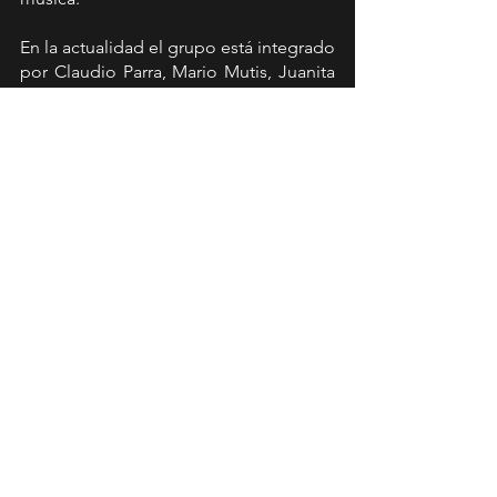
En la actualidad el grupo está integrado 
por Claudio Parra, Mario Mutis, Juanita 
Parra, Francisco Bosco, Carlos Cabezas 
y Alan Reale.
COORDENADAS:
Viernes 27 de enero
21.00 horas
Entradas a la venta por el sistema 
Topticket.cl desde el martes 15 de 
noviembre.
News