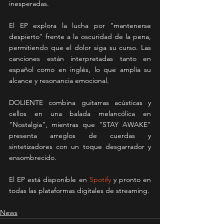
inesperadas. 
El EP explora la lucha por "mantenerse 
despierto" frente a la oscuridad de la pena, 
permitiendo que el dolor siga su curso. Las 
canciones están interpretadas tanto en 
español como en inglés, lo que amplía su 
alcance y resonancia emocional.
DOLIENTE combina guitarras acústicas y 
cellos en una balada melancólica en 
"Nostalgia", mientras que "STAY AWAKE" 
presenta arreglos de cuerdas y 
sintetizadores con un toque desgarrador y 
ensombrecido.
El EP está disponible en 
Spotify
 y pronto en 
todas las plataformas digitales de streaming.
News