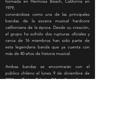
formada en Hermosa Beach, California en 
1979,
coronándose como una de las principales 
bandas de la escena musical hardcore 
californiana de la época. Desde su creación, 
el grupo ha sufrido dos rupturas oficiales y 
cerca de 16 miembros han sido parte de 
esta legendaria banda que ya cuenta con 
más de 40 años de historia musical.
Ambas bandas se encontrarán con el 
público chileno el lunes 9 de diciembre de 
2024 en Teatro Teletón (Mario Kreutzberger 
1531, Santiago).
News
Ver todo
Entradas recientes