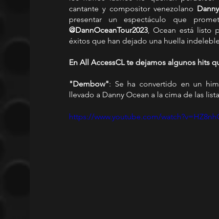
cantante y compositor venezolano 
Dann
presentar un espectáculo que promet
@DannOceanTour2023
, Ocean está listo 
éxitos que han dejado una huella indeleble 
En All AccessCL te dejamos algunos hits qu
"Dembow"
: Se ha convertido en un him
llevado a Danny Ocean a la cima de las lis
https://www.youtube.com/watch?v=HZ8n