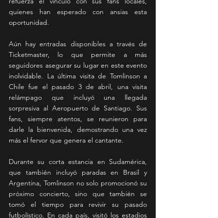
refuerza el vínculo con sus fans locales, 
quienes han esperado con ansias esta 
oportunidad.
Aún hay entradas disponibles a través de 
Ticketmaster, lo que permite a más 
seguidores asegurar su lugar en este evento 
inolvidable. La última visita de Tomlinson a 
Chile fue el pasado 3 de abril, una visita 
relámpago que incluyó una llegada 
sorpresiva al Aeropuerto de Santiago. Sus 
fans, siempre atentos, se reunieron para 
darle la bienvenida, demostrando una vez 
más el fervor que genera el cantante.
Durante su corta estancia en Sudamérica, 
que también incluyó paradas en Brasil y 
Argentina, Tomlinson no solo promocionó su 
próximo concierto, sino que también se 
tomó el tiempo para revivir su pasado 
futbolístico. En cada país, visitó los estadios 