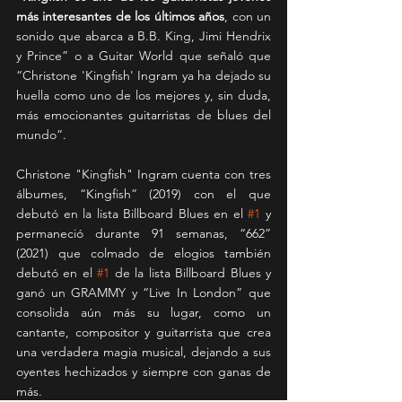
más interesantes de los últimos años
, con un 
sonido que abarca a B.B. King, Jimi Hendrix 
y Prince” o a Guitar World que señaló que 
“Christone 'Kingfish' Ingram ya ha dejado su 
huella como uno de los mejores y, sin duda, 
más emocionantes guitarristas de blues del 
mundo”.
Christone "Kingfish" Ingram cuenta con tres 
álbumes, “Kingfish” (2019) con el que 
debutó en la lista Billboard Blues en el 
#1
 y 
permaneció durante 91 semanas, “662” 
(2021) que colmado de elogios también 
debutó en el 
#1
 de la lista Billboard Blues y 
ganó un GRAMMY y “Live In London” que 
consolida aún más su lugar, como un 
cantante, compositor y guitarrista que crea 
una verdadera magia musical, dejando a sus 
oyentes hechizados y siempre con ganas de 
más.