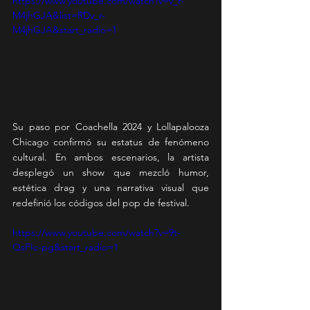
https://www.youtube.com/watch?v=v_r-
M4jhGJA&list=RDv_r-
M4jhGJA&start_radio=1
Su paso por Coachella 2024 y Lollapalooza 
Chicago confirmó su estatus de fenómeno 
cultural. En ambos escenarios, la artista 
desplegó un show que mezcló humor, 
estética drag y una narrativa visual que 
redefinió los códigos del pop de festival.
https://www.youtube.com/watch?v=9t-
QsFIc-pg&start_radio=1