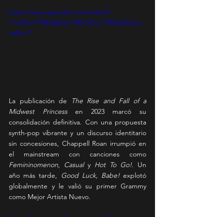
https://www.youtube.com/watch?
v=nXZuv1T8bfg&list=RDnXZuv1T8bfg&start_
radio=1
La publicación de 
The Rise and Fall of a 
Midwest Princess
 en 2023 marcó su 
consolidación definitiva. Con una propuesta 
synth-pop vibrante y un discurso identitario 
sin concesiones, Chappell Roan irrumpió en 
el mainstream con canciones como 
Femininomenon
, 
Casual
 y 
Hot To Go!
. Un 
año más tarde, 
Good Luck, Babe!
 explotó 
globalmente y le valió su primer Grammy 
como Mejor Artista Nuevo.