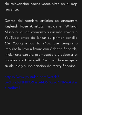
de reinvención pocas veces vista en el pop 
reciente.
Detrás del nombre artístico se encuentra 
Kayleigh Rose Amstutz
, nacida en Willard, 
Missouri, quien comenzó subiendo covers a 
YouTube antes de lanzar su primer sencillo 
Die Young
 a los 16 años. Ese temprano 
impulso la llevó a firmar con Atlantic Records, 
iniciar una carrera prometedora y adoptar el 
nombre de Chappell Roan, en homenaje a 
su abuelo y a una canción de Marty Robbins.
https://www.youtube.com/watch?
v=6PXz2gNNR9o&list=RD6PXz2gNNR9o&star
t_radio=1