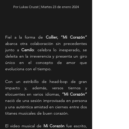
Por Lukas Cruzat | Martes 23 de enero 2024
Fiel a la forma de 
Collier, “Mi Corazón”
abarca otra colaboración sin precedentes 
junto a 
Camilo
: celebra lo inesperado, se 
deleita en la irreverencia y presenta un giro 
único en el concepto de amor que 
evoluciona con el tiempo.
Con un estribillo de head-bop de gran 
impacto y, además, versos tiernos y 
elocuentes en varios idiomas, 
“Mi Corazón”
nació de una sesión improvisada en persona 
y una auténtica amistad en ciernes entre dos 
titanes musicales de buen corazón. 
El video musical de 
Mi Corazón 
fue escrito, 