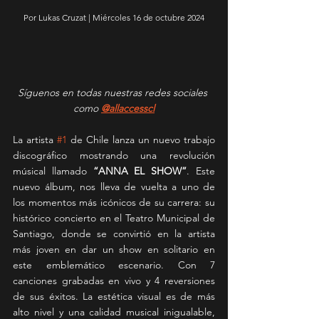
Por Lukas Cruzat | Miércoles 16 de octubre 2024
Síguenos en todas nuestras redes sociales 
como 
@allaccesscl
La artista 
#1
 de Chile lanza un nuevo trabajo 
discográfico mostrando una revolución 
músical llamado 
“ANNA EL SHOW”
. Este 
nuevo álbum, nos lleva de vuelta a uno de 
los momentos más icónicos de su carrera: su 
histórico concierto en el Teatro Municipal de 
Santiago, donde se convirtió en la artista 
más joven en dar un show en solitario en 
este emblemático escenario. Con 7 
canciones grabadas en vivo y 4 reversiones 
de sus éxitos. La estética visual es de más 
alto nivel y una calidad musical inigualable, 