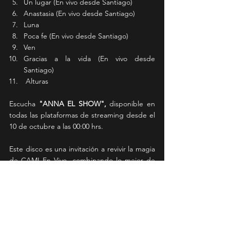
Un lugar (En vivo desde Santiago)
Anastasia (En vivo desde Santiago)
Luna 
Poca fe (En vivo desde Santiago)
Ven
Gracias a la vida (En vivo desde 
Santiago)
Alturas
Escucha 
"ANNA EL SHOW",
 disponible en 
todas las plataformas de streaming desde el 
10 de octubre a las 00:00 hrs.
Este disco es una invitación a revivir la magia 
de CAMI En Vivo, combinando lo mejor de 
su carrera con nuevas y emocionantes 
versiones de sus éxitos.
News