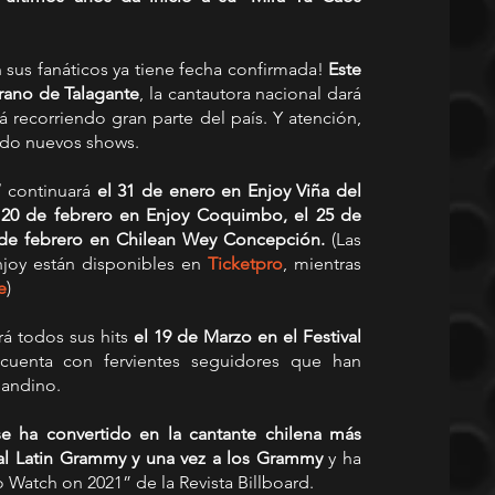
 sus fanáticos ya tiene fecha confirmada! 
Este 
rano de Talagante
, la cantautora nacional dará 
á recorriendo gran parte del país. Y atención, 
ndo nuevos shows.
 
continuará 
el 31 de enero en Enjoy Viña del 
 20 de febrero en Enjoy Coquimbo, el 25 de 
 de febrero en Chilean Wey Concepción.
 (Las 
njoy están disponibles en 
Ticketpro
, mientras 
e
)
rá todos sus hits 
el 19 de Marzo en el Festival 
cuenta con fervientes seguidores que han 
sandino.
e ha convertido en la cantante chilena más 
al Latin Grammy y una vez a los Grammy
 y ha 
to Watch on 2021” de la Revista Billboard.