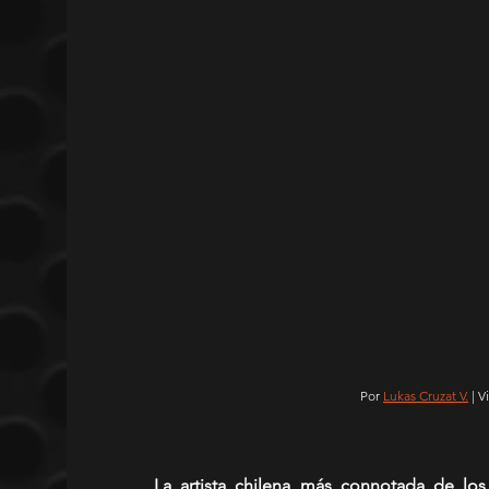
 Por 
Lukas Cruzat V.
 | 
La artista chilena más connotada de los