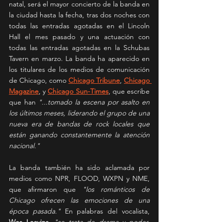
natal, será el mayor concierto de la banda en 
la ciudad hasta la fecha, tras dos noches con 
todas las entradas agotadas en el Lincoln 
Hall el mes pasado y una actuación con 
todas las entradas agotadas en la Schubas 
Tavern en marzo. La banda ha aparecido en 
los titulares de los medios de comunicación 
de Chicago, como 
Chicago Tribune
, 
Chicago 
Magazine
, y 
Chicago Sun-Times
, que escribe 
que han 
"...tomado la escena por asalto en 
los últimos meses, liderando el grupo de una 
nueva era de bandas de rock locales que 
están ganando constantemente la atención 
nacional."
La banda también ha sido aclamada por 
medios como NPR, FLOOD, WXPN y NME, 
que afirmaron que 
"los románticos de 
Chicago ofrecen las emociones de una 
época pasada."
 En palabras del vocalista, 
Wes Leavins
, 
"se trata de drama y poder, 