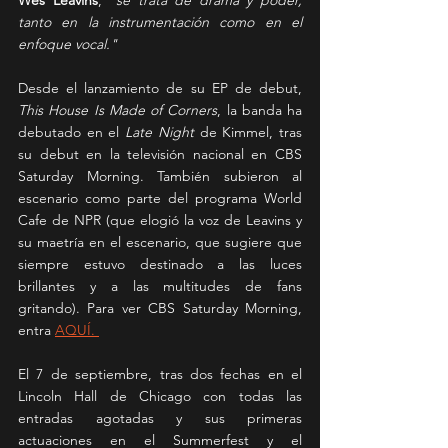
tanto en la instrumentación como en el 
enfoque vocal." 
Desde el lanzamiento de su EP de debut, 
This House Is Made of Corners
, la banda ha 
debutado en el 
Late Night
 de Kimmel, tras 
su debut en la televisión nacional en CBS 
Saturday Morning. También subieron al 
escenario como parte del programa World 
Cafe de NPR (que elogió la voz de Leavins y 
su maetría en el escenario, que sugiere que 
siempre estuvo destinado a las luces 
brillantes y a las multitudes de fans 
gritando). Para ver CBS Saturday Morning, 
entra 
AQUÍ. 
El 7 de septiembre, tras dos fechas en el 
Lincoln Hall de Chicago con todas las 
entradas agotadas y sus primeras 
actuaciones en el Summerfest y el 