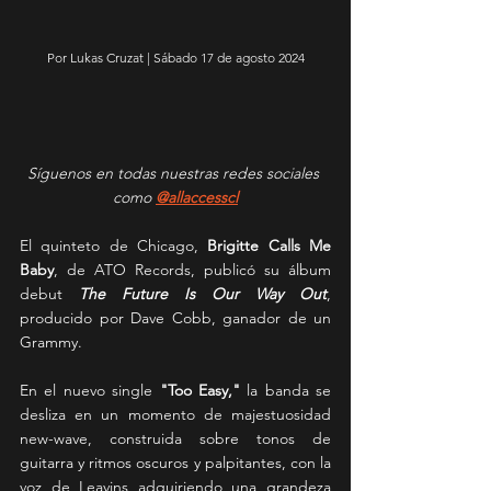
Por Lukas Cruzat | Sábado 17 de agosto 2024
Síguenos en todas nuestras redes sociales 
como 
@allaccesscl
El quinteto de Chicago, 
Brigitte Calls Me 
Baby
, de ATO Records, publicó su álbum 
debut 
The Future Is Our Way Out
, 
producido por Dave Cobb, ganador de un 
Grammy.
En el nuevo single 
"Too Easy,"
 la banda se 
desliza en un momento de majestuosidad 
new-wave, construida sobre tonos de 
guitarra y ritmos oscuros y palpitantes, con la 
voz de Leavins adquiriendo una grandeza 