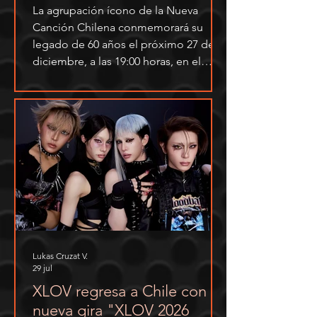
Ayllón y el Cuarteto Austral
La agrupación ícono de la Nueva
en el Teatro Municipal de
Canción Chilena conmemorará su
Santiago
legado de 60 años el próximo 27 de
diciembre, a las 19:00 horas, en el
Teatro Municipal de Santiago. La
celebración reunirá a la máxima
exponente de la música popular
peruana, Eva Ayllón, al Cuarteto
Austral y un repertorio que recorrerá
seis décadas de obras que
transformaron la música
latinoamericana y conquistaron
escenarios de todo el mundo.
Lukas Cruzat V.
29 jul
XLOV regresa a Chile con su
nueva gira "XLOV 2026