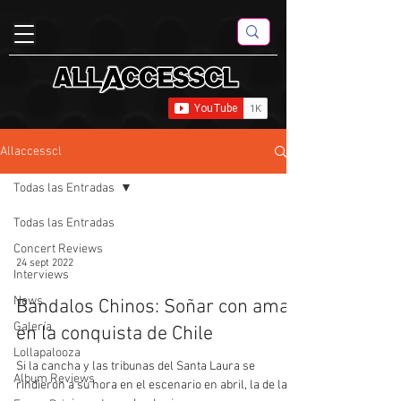
Allaccesscl
Todas las Entradas
Todas las Entradas
Concert Reviews
24 sept 2022
Interviews
News
Bandalos Chinos: Soñar con amar
Galería
en la conquista de Chile
Lollapalooza
Si la cancha y las tribunas del Santa Laura se
Album Reviews
rindieron a su hora en el escenario en abril, la de la