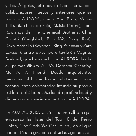
y Los Ángeles, el nuevo disco cuenta con 
colaboradores nuevos y anteriores que se 
unen a AURORA, como Ane Brun, Matías 
Tellez (la chica de rojo, Maisie Peters), Tom 
Rowlands de The Chemical Brothers, Chris 
Greatti (Yungblud, Blink-182, Pussy Riot), 
Dave Hamelin (Beyonce, King Princess y Zara 
Larsson), entre otros, pero también Magnus 
Skylstad, que ha estado con AURORA desde 
su primer álbum All My Demons Greeting 
Me As A Friend. Desde inquietantes 
melodías folclóricas hasta palpitantes ritmos 
techno, cada colaborador infunde su propio 
estilo en el álbum, añadiendo profundidad y 
dimensión al viaje introspectivo de AURORA.
En 2022, AURORA lanzó su último álbum que 
encabezó las listas del Top 10 del Reino 
Unido, 'The Gods We Can Touch', en el que 
completó una gira con entradas agotadas en 