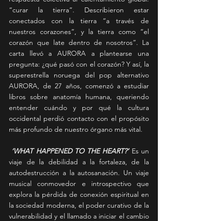
“curar la tierra”. Describieron estar 
conectados con la tierra “a través de 
nuestros corazones”, y la tierra como “el 
corazón que late dentro de nosotros”. La 
carta llevó a AURORA a plantearse una 
pregunta: ¿qué pasó con el corazón? Y así, la 
superestrella noruega del pop alternativo 
AURORA, de 27 años, comenzó a estudiar 
libros sobre anatomía humana, queriendo 
entender cuándo y por qué la cultura 
occidental perdió contacto con el propósito 
más profundo de nuestro órgano más vital.
‘WHAT HAPPENED TO THE HEART?’ 
Es un 
viaje de la debilidad a la fortaleza, de la 
autodestrucción a la autosanación. Un viaje 
musical conmovedor e introspectivo que 
explora la pérdida de conexión espiritual en 
la sociedad moderna, el poder curativo de la 
vulnerabilidad y el llamado a iniciar el cambio 