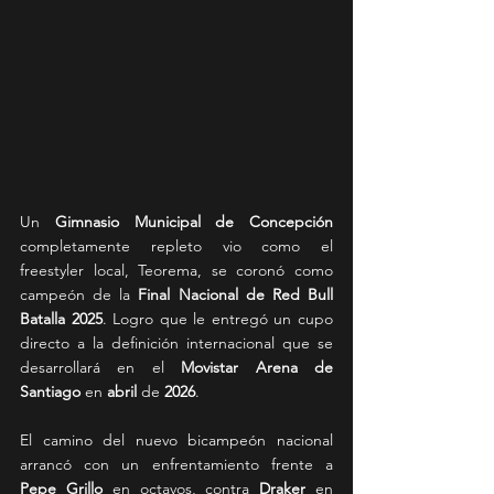
Un 
Gimnasio Municipal de Concepción
completamente repleto vio como el 
freestyler local, Teorema, se coronó como 
campeón de la 
Final Nacional de Red Bull 
Batalla 2025
. Logro que le entregó un cupo 
directo a la definición internacional que se 
desarrollará en el 
Movistar Arena de 
Santiago
 en 
abril
 de 
2026
. 
El camino del nuevo bicampeón nacional 
arrancó con un enfrentamiento frente a 
Pepe Grillo
 en octavos, contra 
Draker
 en 