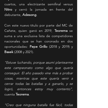
cuartos, una electrizante semifinal versus 
Nitro
 y cerró la jornada en frente del 
debutante, 
Adesong
.
Con este nuevo título por parte del MC de 
Cañete, quien ganó en 2019,
 Teorema
 se 
suma a una exclusiva lista de competidores 
nacionales que se han coronado en dos 
oportunidades: 
Pepe Grillo
 (2018 y 2019) y 
Basek
 (2008 y 2021).
“Estuve luchando, porque asumí plantearme 
este campeonato como algo que quería 
conseguir. El año pasado vine más a probar 
cosas, mientras que este quería venir a 
cerrar todas las batallas y a ganarlo, y se 
logró, entonces estoy muy contento”
, 
cuenta 
Teorema
. 
“Creo que ninguna batalla fue fácil, todas 