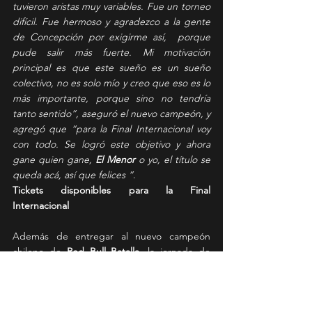
tuvieron aristas muy variables. Fue un torneo 
difícil. Fue hermoso y agradezco a la gente 
de Concepción por exigirme así,  porque 
pude salir más fuerte. Mi motivación 
principal es que este sueño es un sueño 
colectivo, no es solo mío y creo que eso es lo 
más importante, porque sino no tendría 
tanto sentido”, aseguró el nuevo campeón, y 
agregó que “para la Final Internacional voy 
con todo. Se logró este objetivo y ahora 
gane quien gane, 
El Menor
 o yo, el título se 
queda acá, así que felices ”
. 
Tickets disponibles para la Final 
Internacional 
Además de entregar al nuevo campeón 
chileno de 
Red Bull Batalla
, la jornada de 
Concepción sirvió para anunciar los tickets 
de la
 Final Internacional
 que se realizará en 
Chile
 el próximo
 11 de abril
 en el 
Movistar 