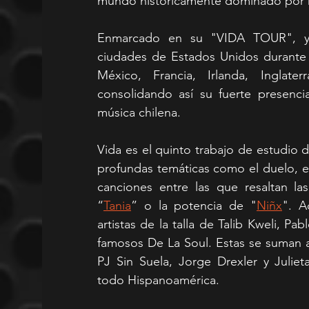
mundo históricamente dominado por
Enmarcado en su "VIDA TOUR", ya
ciudades de Estados Unidos durante 
México, Francia, Irlanda, Inglat
consolidando así su fuerte presenci
música chilena.
Vida es el quinto trabajo de estudio d
profundas temáticas como el duelo, e
canciones entre las que resaltan la
“
Tania
” o la potencia de "
Niñx
". A
artistas de la talla de Talib Kweli, Pabl
famosos De La Soul. Estas se suman a
PJ Sin Suela, Jorge Drexler y Julie
todo Hispanoamérica.