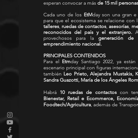
esperan convocar a más 
de 15 mil persona
Cada uno de los
 EtM
day son una gran e 
para que el ecosistema se relacione con l
talleres
, 
ruedas de contactos
, 
asesorías
, 
me
reconocidos del país y el extranjero. 
provechosos para la 
generación de 
emprendimiento nacional.
PRINCIPALES CONTENIDOS
Para el 
Etm
day Santiago 2022, ya están 
escenario principal con figuras internacio
también 
Leo Prieto, Alejandra Mustakis, K
Sandra Guazotti, María de los Ángeles Rom
Habrá 
10 ruedas de contactos 
con te
Bienestar, Retail e Ecommerce, Economía C
Foodtech/Agricultura
, además de Transpor