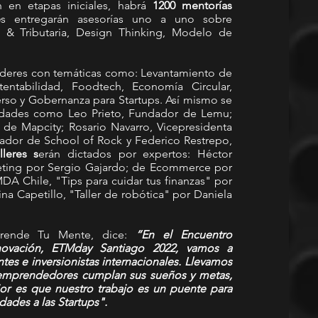
en etapas iniciales, habrá 
1200 mentorías 
e
s entregarán asesorías uno a uno sobre 
& Tributaria, Design Thinking, Modelo de 
líderes con temáticas como: Levantamiento de 
tentabilidad, Foodtech, Economía Circular, 
o y Gobernanza para Startups. Así mismo se 
idades como Leo Prieto, Fundador de Lemu; 
de Mapcity; Rosario Navarro, Vicepresidenta 
ador de School of Rock y Federico Restrepo, 
lleres s
erán dictados por expertos: Héctor 
ting por Sergio Gajardo; de Ecommerce por 
 Chile, "Tips para cuidar tus finanzas" por 
a Capetillo, "Taller de robótica" por Daniela 
prende Tu Mente, dice: 
“En el Encuentro 
novación, ETMday Santiago 2022, vamos a 
es e inversionistas internacionales. Llevamos 
emprendedores cumplan sus sueños y metas, 
r es que nuestro trabajo es un puente para 
ades a las Startups". 