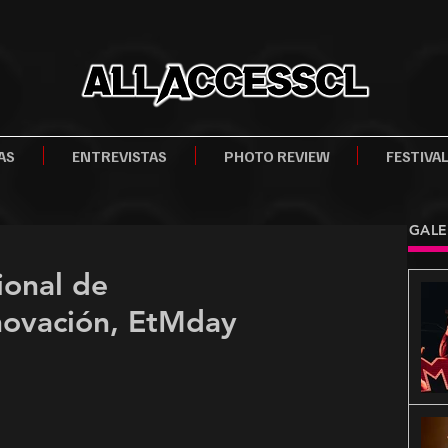
AS
ENTREVISTAS
PHOTO REVIEW
FESTIVA
GALE
ional de
novación, EtMday