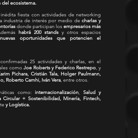
s del ecosistema.
inédita fiesta con actividades de networking 
a industria de interés por medio de 
charlas y 
ntorías
 donde participan los 
empresarios más 
Además
 habrá 200 stands 
y otros espacios 
nuevas oportunidades que potencien el 
confirmadas 25 actividades y charlas, en el 
nales como 
Joe Roberts y Federico Restrepo
, y 
arim Pichara, Cristián Tala, Holger Paulmann, 
o, Roberto Camhi, Iván Vera
, entre otros.
máticas como: 
internacionalización
, 
Salud y 
ircular + Sostenibilidad, Minería, Fintech, 
te
 y Logística.  