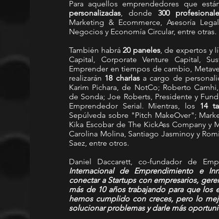
Para aquellos emprendedores que están 
personalizadas
, donde 
300 profesional
Marketing & Ecommerce, Asesoría Legal 
Negocios y Economía Circular, entre otras.
También habrá 
20 paneles
, de expertos y 
Capital, Corporate Venture Capital, Sus
Emprender en tiempos de cambio, Metavers
realizarán 
18 charlas 
a cargo de personal
Karim Pichara, de NotCo; Roberto Camhi, 
de Sonda; Joe Roberts, Presidente y Fund
Emprendedor Serial. Mientras, los 
14 ta
Sepúlveda sobre "Pitch MakeOver"; Marke
Kika Escobar de The KickAss Company y MDA
Carolina Molina, Santiago Jasminoy y Romin
Saez, entre otros.
Daniel Daccarett, co-fundador de Em
Internacional de Emprendimiento e In
conectar a Startups con empresarios, gerent
más de 10 años trabajando para que los 
hemos cumplido con creces, pero lo mejo
solucionar problemas y darle más oportunid