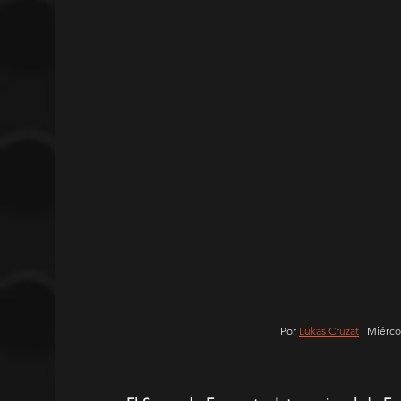
 Por 
Lukas Cruzat
 | Miérc